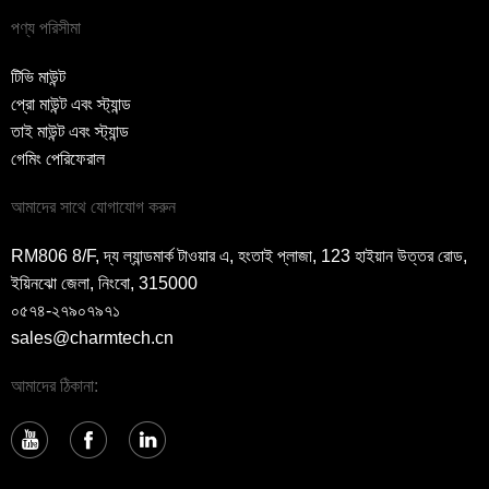
পণ্য পরিসীমা
টিভি মাউন্ট
প্রো মাউন্ট এবং স্ট্যান্ড
তাই মাউন্ট এবং স্ট্যান্ড
গেমিং পেরিফেরাল
আমাদের সাথে যোগাযোগ করুন
RM806 8/F, দ্য ল্যান্ডমার্ক টাওয়ার এ, হংতাই প্লাজা, 123 হাইয়ান উত্তর রোড,
ইয়িনঝো জেলা, নিংবো, 315000
০৫৭৪-২৭৯০৭৯৭১
sales@charmtech.cn
আমাদের ঠিকানা: