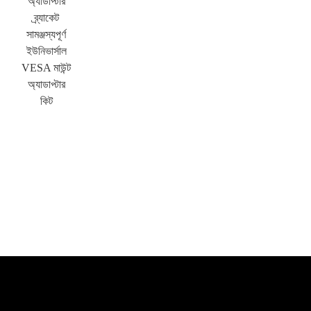
অ্যাডাপ্টার
ব্র্যাকেট
সামঞ্জস্যপূর্ণ
ইউনিভার্সাল
VESA মাউন্ট
অ্যাডাপ্টার
কিট
×
একটি অনুরোধ জমা দিন
×
আপনার নিজস্ব পরিচয় নির্বাচন করুন
×
×
আপনার পরিচয় যাচাই করুন
আমি