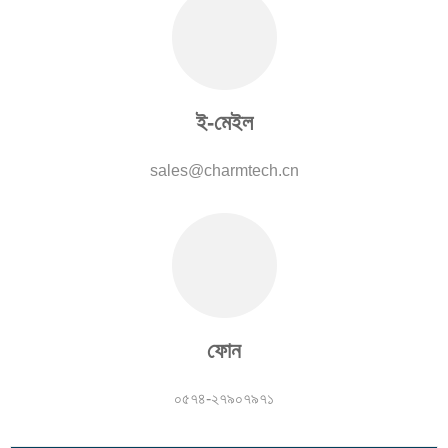
ই-মেইল
sales@charmtech.cn
×
একটি অনুরোধ জমা দিন
ফোন
×
আপনার নিজস্ব পরিচয় নির্বাচন করুন
০৫৭৪-২৭৯০৭৯৭১
×