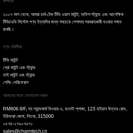
সম্পর্কে
২০০৭ সাল থেকে, আমরা চার্ম-টেক টিভি ওয়াল মাউন্ট, অফিস স্ট্যান্ড এবং আপেক্ষিক
টিভি/এভি সিস্টেম পণ্য ইত্যাদির জন্য সবচেয়ে পেশাদার সরবরাহকারী হওয়ার লক্ষ্য
রাখছি।
পণ্য পরিসীমা
টিভি মাউন্ট
প্রো মাউন্ট এবং স্ট্যান্ড
তাই মাউন্ট এবং স্ট্যান্ড
গেমিং পেরিফেরাল
আমাদের সাথে যোগাযোগ করুন
RM806 8/F, দ্য ল্যান্ডমার্ক টাওয়ার এ, হংতাই প্লাজা, 123 হাইয়ান উত্তর রোড,
ইয়িনঝো জেলা, নিংবো, 315000
০৫৭৪-২৭৯০৭৯৭১
sales@charmtech.cn