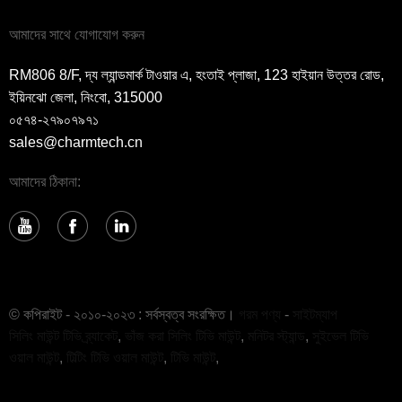
আমাদের সাথে যোগাযোগ করুন
RM806 8/F, দ্য ল্যান্ডমার্ক টাওয়ার এ, হংতাই প্লাজা, 123 হাইয়ান উত্তর রোড,
ইয়িনঝো জেলা, নিংবো, 315000
০৫৭৪-২৭৯০৭৯৭১
sales@charmtech.cn
আমাদের ঠিকানা:
© কপিরাইট - ২০১০-২০২৩ : সর্বস্বত্ব সংরক্ষিত।
গরম পণ্য
-
সাইটম্যাপ
সিলিং মাউন্ট টিভি ব্র্যাকেট
,
ভাঁজ করা সিলিং টিভি মাউন্ট
,
মনিটর স্ট্যান্ড
,
সুইভেল টিভি
ওয়াল মাউন্ট
,
টিল্টিং টিভি ওয়াল মাউন্ট
,
টিভি মাউন্ট
,