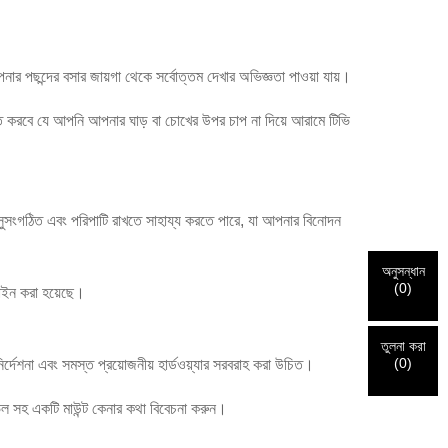
নার পছন্দের বসার জায়গা থেকে সর্বোত্তম দেখার অভিজ্ঞতা পাওয়া যায়।
্চিত করবে যে আপনি আপনার ঘাড় বা চোখের উপর চাপ না দিয়ে আরামে টিভি
লিকে সুসংগঠিত এবং পরিপাটি রাখতে সাহায্য করতে পারে, যা আপনার বিনোদন
অনুসন্ধান
(
0
)
িজাইন করা হয়েছে।
তুলনা করা
(
0
)
ির্দেশনা এবং সমস্ত প্রয়োজনীয় হার্ডওয়্যার সরবরাহ করা উচিত।
ভেল সহ একটি মাউন্ট কেনার কথা বিবেচনা করুন।