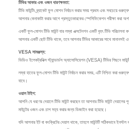
টিভির আকার এবং ওজন ধারণক্ষমতা:
টিভি মাউন্টিং ব্র্যাকেট ফুল মোশন নির্বাচন করার সময় প্রথম এবং সবচেয়ে গ
আপনার কেনাকাটা করার আগে প্রস্তুতকারকের স্পেসিফিকেশন পরীক্ষা করা অপর
একটি ফুল-মোশন টিভি মাউন্ট যার লম্বা এক্সটেনশন একটি বৃহৎ টিভি পরিচালনা 
আপনার একটি ছোট টিভি থাকে, তবে আপনার টিভির আকারের সাথে মানানসই একটি 
VESA সামঞ্জস্য:
ভিডিও ইলেকট্রনিক্স স্ট্যান্ডার্ডস অ্যাসোসিয়েশন (VESA) টিভির পিছনে মাউন্ট
লম্বা হাতের ফুল-মোশন টিভি মাউন্ট নির্বাচন করার সময়, এটি নিশ্চিত করা গুরুত
যাবে।
ওয়াল টাইপ:
আপনি যে ধরণের দেয়ালে টিভি মাউন্ট করছেন তা আপনার টিভি মাউন্ট দেয়ালের পূ
মাউন্টের ওজন এবং চাপ সহ্য করার জন্য ডিজাইন করা হয়েছে।
যদি আপনার ইট বা কংক্রিটের দেয়াল থাকে, তাহলে মাউন্টটি সঠিকভাবে ইনস্টল 