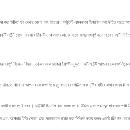
় বিবেচনা করা উচিত হল দেখার কোণ এবং উচ্চতা। মাউন্টটি এমনভাবে ডিজাইন করা উচিত যাতে আপ
×
×
টি মাউন্ট বেছে নিন যা সঠিক উচ্চতা এবং কোণের সাথে সামঞ্জস্যপূর্ণ হতে পারে। এটি নিশ
আপনার পরিচয় যাচাই করুন
×
আপনার নিজস্ব পরিচয় নির্বাচন করুন
আপনি প্রকৃত CHARM-এর গ্রাহক কিনা তা যাচাই করার জন্য অনুগ্রহ করে নীচে আপনার
বর্তমান কাজের ইমেল ঠিকানাটি লিখুন।
 গুরুত্বপূর্ণ বিবেচ্য বিষয়। কেবল ব্যবস্থাপনা বৈশিষ্ট্যযুক্ত একটি মাউন্ট আপনার কেবলগু
আমি
আমি
CHARM এর গ্রাহক
নতুন দর্শনার্থী
আমরা আপনার অনুরোধ পেয়েছি এবং আমরা
যাচাই করুন
তোমার জমা দেওয়া
ভুক্ত থাকতে পারে যা আপনার কেবলগুলিকে সুন্দরভাবে সংগঠিত এবং দৃষ্টির বাইরে রাখার জন্য ড
প্রমাণীকরণ এবং অনুমোদনের জন্য তথ্য। একবার
জমা দিন
ফিরে যাও
জমা দেওয়ার আগে দয়া করে
সব যাচাই করুন
তথ্য হল
সঠিক।
ভুল তথ্য পাঠানোর সময় উপকরণ
আপনার পরিচয় যাচাই করা হলে, আপনি একটি ই-মেইল বিজ্ঞপ্তি পাবেন।
ব্যর্থতার দিকে পরিচালিত করবে।
টি গুরুত্বপূর্ণ বিষয়। মাউন্টটি ইনস্টল করা সহজ হওয়া উচিত এবং প্রস্তুতকারকের স্পষ্ট ন
জমা দিন
ফিরে যাও
নিন এবং আপনার টিভি সোজা এবং সমানভাবে মাউন্ট করা নিশ্চিত করার জন্য একটি বিল্ট-ইন লে