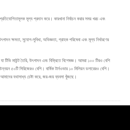
প্রতিযোগিতামূলক মূল্য প্রদান করে। কারখানা নির্বাচন করার সময় খরচ এবং
াদন ক্ষমতা, সুযোগ-সুবিধা, অভিজ্ঞতা, গ্রাহক পরিষেবা এবং মূল্য নির্ধারণের
 টিভি মাউন্ট তৈরি, উৎপাদন এবং বিক্রিতে বিশেষজ্ঞ। আমরা ১০০ টিরও বেশি
নয়ন ৫০টি সিরিজেরও বেশি। বার্ষিক টার্নওভার ১০ মিলিয়ন ডলারেরও বেশি।
মাদের যথাসাধ্য চেষ্টা করে, জয়-জয় ব্যবসা খুঁজছে।