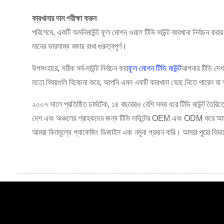
কারখানার দাম পরীক্ষা করুন
পরিশেষে, একটি অমনিমাউন্ট ফুল মোশন ওয়াল টিভি মাউন্ট কারখানা নির্বাচন কর
মানের ভারসাম্য বজায় রাখা গুরুত্বপূর্ণ।
উপসংহারে, সঠিক সর্ব-মাউন্ট নির্বাচন করা
ফুল মোশন টিভি মাউন্ট
আপনার টিভি দেখার
মতো বিষয়গুলি বিবেচনা করে, আপনি এমন একটি কারখানা বেছে নিতে পারেন যা আপন
২০০৭ সালে প্রতিষ্ঠিত চার্মটেক, ১৪ বছরেরও বেশি সময় ধরে টিভি মাউন্ট 
দেশ এবং অঞ্চলের গ্রাহকদের জন্য টিভি মাউন্টের OEM এবং ODM করে আসছি। 
আমরা বিনামূল্যে প্যাকেজিং ডিজাইন এবং নমুনা প্রদান করি। আমরা পুরো বিভাগ