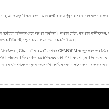
ার সময়, তাদের মূল্য বিবেচনা করুন। এমন একটি কারখানা খুঁজুন যা মানের সাথে আপস না করে 
 সর্বোত্তম অভিজ্ঞতা পেতে কারখানা অপরিহার্য। আপনার চাহিদা, কারখানার সার্টিফিকেশন, উৎপ
ার নির্দিষ্ট চাহিদা পূরণ করে এবং উচ্চমানের মাউন্ট তৈরি করে।
তৈরিতে নিবেদিতপ্রাণ, CharmTech একটি পেশাদার OEM/ODM প্রস্তুতকারক হয়ে উঠেছে যা
আমাদের বার্ষিক উৎপাদন ২.৪ মিলিয়নেরও বেশি পিসি। এবং পণ্যের বার্ষিক গবেষণা ও উন্
ের লজিস্টিক পরিষেবাও প্রদান করতে পারি। চার্মটেক সর্বদা আমাদের সকল গ্রাহকদের জন্য আ