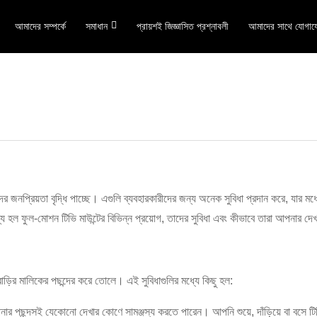
আমাদের সম্পর্কে
সমাধান
প্রায়শই জিজ্ঞাসিত প্রশ্নাবলী
আমাদের সাথে যোগায
র জনপ্রিয়তা বৃদ্ধি পাচ্ছে। এগুলি ব্যবহারকারীদের জন্য অনেক সুবিধা প্রদান করে, যার মধ
্য হল ফুল-মোশন টিভি মাউন্টের বিভিন্ন প্রয়োগ, তাদের সুবিধা এবং কীভাবে তারা আপনার 
ড়ির মালিকের পছন্দের করে তোলে। এই সুবিধাগুলির মধ্যে কিছু হল:
নার পছন্দসই যেকোনো দেখার কোণে সামঞ্জস্য করতে পারেন। আপনি শুয়ে, দাঁড়িয়ে বা বসে ট