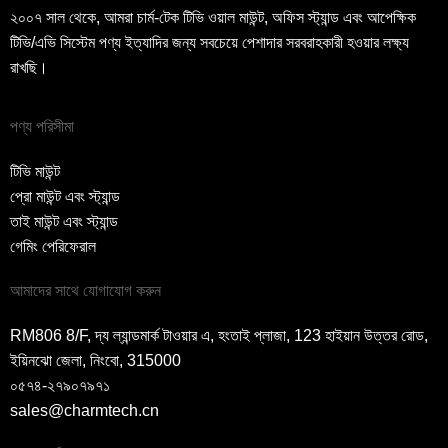
২০০৭ সাল থেকে, আমরা চার্ম-টেক টিভি ওয়াল মাউন্ট, অফিস স্ট্যান্ড এবং আপেক্ষিক
টিভি/এভি সিস্টেম পণ্য ইত্যাদির জন্য সবচেয়ে পেশাদার সরবরাহকারী হওয়ার লক্ষ্য
রাখছি।
পণ্য পরিসীমা
টিভি মাউন্ট
প্রো মাউন্ট এবং স্ট্যান্ড
তাই মাউন্ট এবং স্ট্যান্ড
গেমিং পেরিফেরাল
আমাদের সাথে যোগাযোগ করুন
RM806 8/F, দ্য ল্যান্ডমার্ক টাওয়ার এ, হংতাই প্লাজা, 123 হাইয়ান উত্তর রোড,
ইয়িনঝো জেলা, নিংবো, 315000
০৫৭৪-২৭৯০৭৯৭১
sales@charmtech.cn