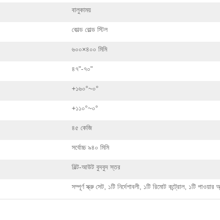
বালুকাময়
কোল্ড রোল্ড স্টিল
৬০০×৪০০ মিমি
৪৭"-৭০"
+১৬০°~০°
+১১০°~০°
৪৫ কেজি
সর্বোচ্চ ৯৪০ মিমি
বিল্ট-আউট বুদবুদ স্তর
সম্পূর্ণ স্ক্রু সেট, ১টি নির্দেশাবলী, ১টি রিমোট কন্ট্রোল, ১টি পাওয়