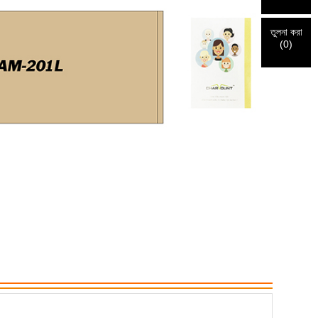
তুলনা করা
(
0
)