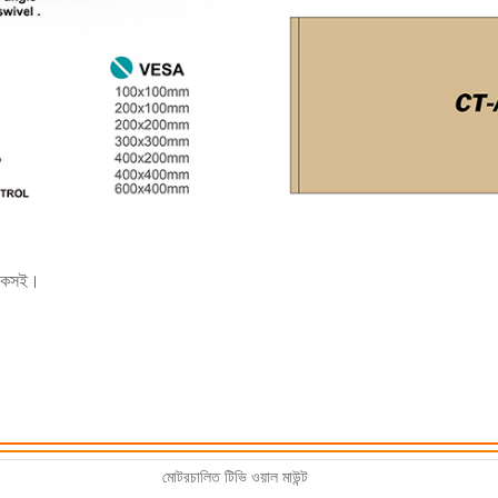
প্রমাণীকরণ এবং অনুমোদনের জন্য তথ্য। একবার
জমা দিন
ফিরে যাও
জমা দেওয়ার আগে দয়া করে
সব যাচাই করুন
তথ্য হল
সঠিক।
ভুল তথ্য পাঠানোর সময় উপকরণ
আপনার পরিচয় যাচাই করা হলে, আপনি একটি ই-মেইল বিজ্ঞপ্তি পাবেন।
ব্যর্থতার দিকে পরিচালিত করবে।
জমা দিন
ফিরে যাও
টেকসই।
মোটরচালিত টিভি ওয়াল মাউন্ট