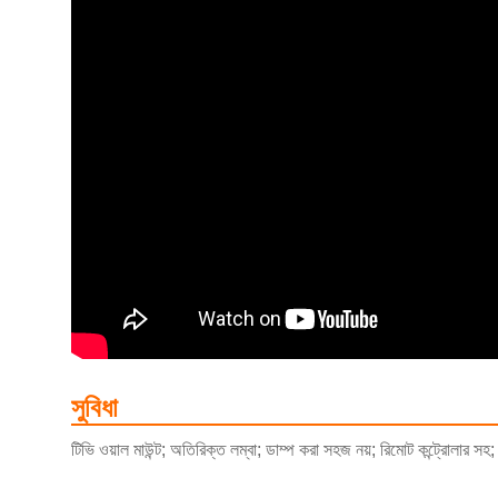
সুবিধা
টিভি ওয়াল মাউন্ট; অতিরিক্ত লম্বা; ডাম্প করা সহজ নয়; রিমোট কন্ট্রোলার সহ;