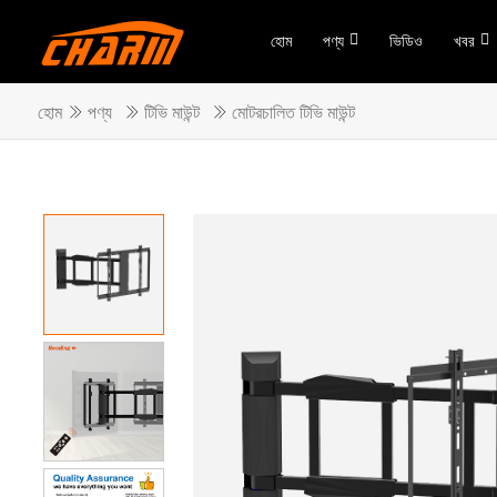
হোম
পণ্য
ভিডিও
খবর
হোম
পণ্য
টিভি মাউন্ট
মোটরচালিত টিভি মাউন্ট