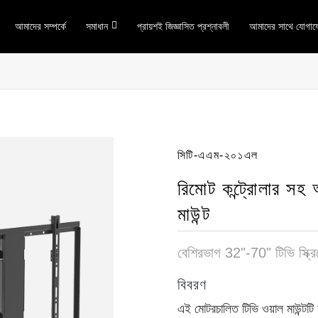
আমাদের সম্পর্কে
সমাধান
প্রায়শই জিজ্ঞাসিত প্রশ্নাবলী
আমাদের সাথে যোগায
সিটি-এএম-২০১এল
রিমোট কন্ট্রোলার সহ
মাউন্ট
বেশিরভাগ 32"-70" টিভি স্ক্রি
বিবরণ
এই মোটরচালিত টিভি ওয়াল মাউন্টটি 