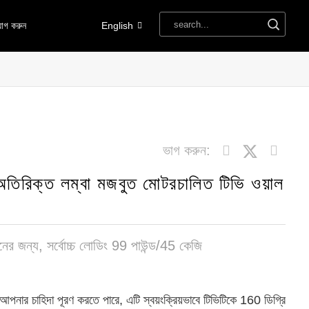
োগ করুন
English
ভাগ করুন:
 অতিরিক্ত লম্বা মজবুত মোটরচালিত টিভি ওয়াল
নের জন্য, সর্বোচ্চ লোডিং 99 পাউন্ড/45 কেজি
আপনার চাহিদা পূরণ করতে পারে, এটি স্বয়ংক্রিয়ভাবে টিভিটিকে 160 ডিগ্রি