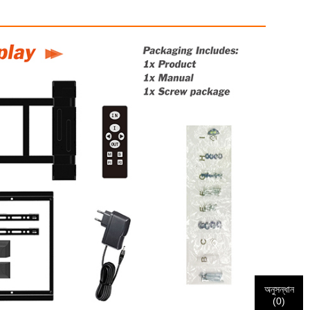
অনুসন্ধান
(
0
)