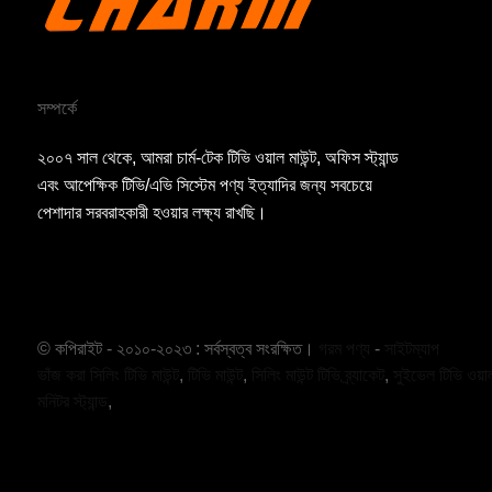
সম্পর্কে
২০০৭ সাল থেকে, আমরা চার্ম-টেক টিভি ওয়াল মাউন্ট, অফিস স্ট্যান্ড
এবং আপেক্ষিক টিভি/এভি সিস্টেম পণ্য ইত্যাদির জন্য সবচেয়ে
পেশাদার সরবরাহকারী হওয়ার লক্ষ্য রাখছি।
© কপিরাইট - ২০১০-২০২৩ : সর্বস্বত্ব সংরক্ষিত।
গরম পণ্য
-
সাইটম্যাপ
ভাঁজ করা সিলিং টিভি মাউন্ট
,
টিভি মাউন্ট
,
সিলিং মাউন্ট টিভি ব্র্যাকেট
,
সুইভেল টিভি ওয়াল
মনিটর স্ট্যান্ড
,