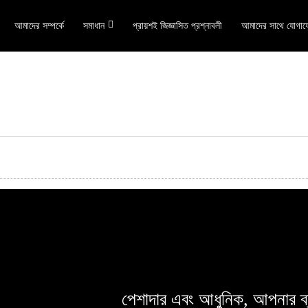
আমাদের সম্পর্কে
সমাধান
প্রায়শই জিজ্ঞাসিত প্রশ্নাবলী
আমাদের সাথে যোগায
×
একটি অনুরোধ জমা দিন
×
×
আপনার পরিচয় যাচাই করুন
×
আপনার নিজস্ব পরিচয় নির্বাচন করুন
আপনি প্রকৃত CHARM-এর গ্রাহক কিনা তা যাচাই করার জন্য অনুগ্রহ করে নীচে আপনার
বর্তমান কাজের ইমেল ঠিকানাটি লিখুন।
পেশাদার এবং আধুনিক, আপনার ব্