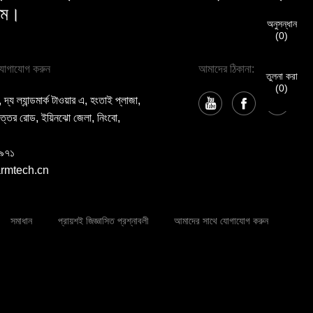
িম।
অনুসন্ধান
(
0
)
যোগাযোগ করুন
আমাদের ঠিকানা:
তুলনা করা
(
0
)
 ল্যান্ডমার্ক টাওয়ার এ, হংতাই প্লাজা,
ত্তর রোড, ইয়িনঝো জেলা, নিংবো,
৯৭১
rmtech.cn
সমাধান
প্রায়শই জিজ্ঞাসিত প্রশ্নাবলী
আমাদের সাথে যোগাযোগ করুন