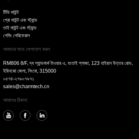
টিভি মাউন্ট
প্রো মাউন্ট এবং স্ট্যান্ড
তাই মাউন্ট এবং স্ট্যান্ড
গেমিং পেরিফেরাল
আমাদের সাথে যোগাযোগ করুন
RM806 8/F, দ্য ল্যান্ডমার্ক টাওয়ার এ, হংতাই প্লাজা, 123 হাইয়ান উত্তর রোড,
ইয়িনঝো জেলা, নিংবো, 315000
০৫৭৪-২৭৯০৭৯৭১
sales@charmtech.cn
আমাদের ঠিকানা: