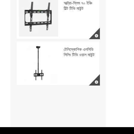
আল্ট্রা-স্লিম ৭০ ইঞ্চি
টিল্ট টিভি মাউন্ট
টেলিস্কোপিক এলসিডি
সিলিং টিভি ওয়াল মাউন্ট