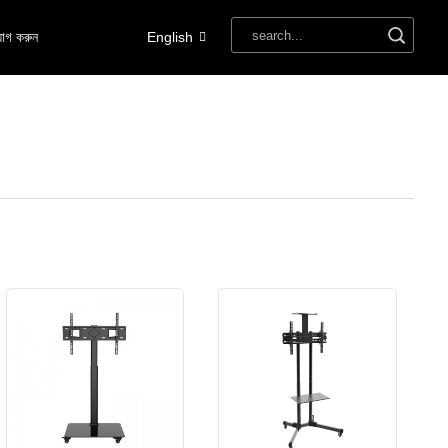
োগ করুন
English