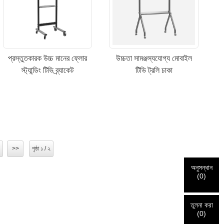
উচ্চতা সামঞ্জস্যযোগ্য মোবাইল
প্রস্তুতকারক উচ্চ মানের ফ্লোর
টিভি ট্রলি চাকা
স্ট্যান্ডিং টিভি ব্র্যাকেট
>
>>
পৃষ্ঠা ১ / ২
অনুসন্ধান
(
0
)
তুলনা করা
(
0
)