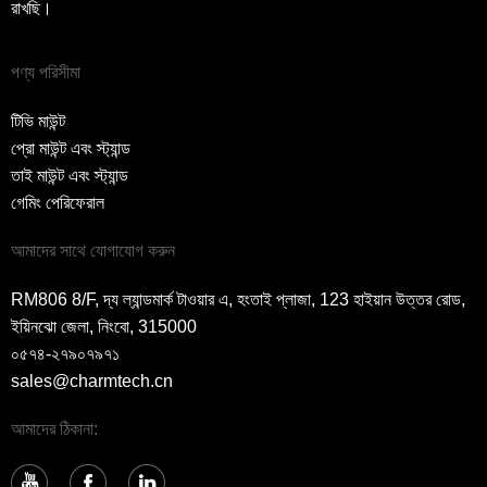
রাখছি।
পণ্য পরিসীমা
টিভি মাউন্ট
প্রো মাউন্ট এবং স্ট্যান্ড
তাই মাউন্ট এবং স্ট্যান্ড
গেমিং পেরিফেরাল
আমাদের সাথে যোগাযোগ করুন
RM806 8/F, দ্য ল্যান্ডমার্ক টাওয়ার এ, হংতাই প্লাজা, 123 হাইয়ান উত্তর রোড,
ইয়িনঝো জেলা, নিংবো, 315000
০৫৭৪-২৭৯০৭৯৭১
sales@charmtech.cn
আমাদের ঠিকানা: