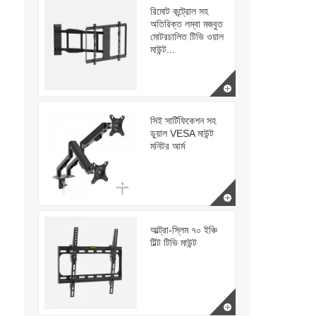
রিমোট কন্ট্রোল সহ
অতিরিক্ত লম্বা মজবুত
মোটরচালিত টিভি ওয়াল
মাউন্ট...
সিই সার্টিফিকেশন সহ
ডুয়াল VESA মাউন্ট
মনিটর আর্ম
আল্ট্রা-স্লিম ৭০ ইঞ্চি
টিল্ট টিভি মাউন্ট