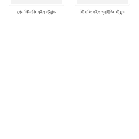
গেম স্টিয়ারিং হুইল স্ট্যান্ড
স্টিয়ারিং হুইল ড্রাইভিং স্ট্যান্ড
×
একটি অনুরোধ জমা দিন