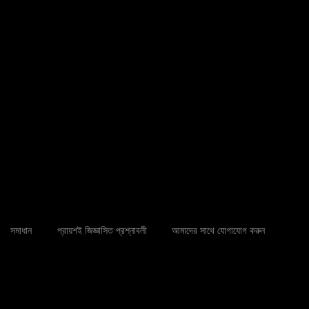
্যান্ডমার্ক টাওয়ার এ, হংতাই প্লাজা,
তর রোড, ইয়িনঝো জেলা, নিংবো,
সমাধান
প্রায়শই জিজ্ঞাসিত প্রশ্নাবলী
আমাদের সাথে যোগাযোগ করুন
৭১
mtech.cn