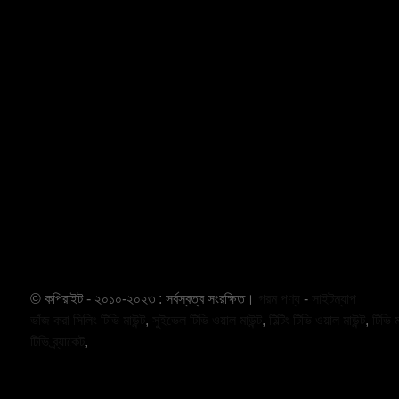
© কপিরাইট - ২০১০-২০২৩ : সর্বস্বত্ব সংরক্ষিত।
গরম পণ্য
-
সাইটম্যাপ
ভাঁজ করা সিলিং টিভি মাউন্ট
,
সুইভেল টিভি ওয়াল মাউন্ট
,
টিল্টিং টিভি ওয়াল মাউন্ট
,
টিভি ম
টিভি ব্র্যাকেট
,