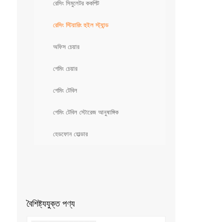
রেসিং সিমুলেটর ককপিট
রেসিং স্টিয়ারিং হুইল স্ট্যান্ড
অফিস চেয়ার
গেমিং চেয়ার
গেমিং টেবিল
গেমিং টেবিল স্টোরেজ আনুষাঙ্গিক
হেডফোন হোল্ডার
বৈশিষ্ট্যযুক্ত পণ্য