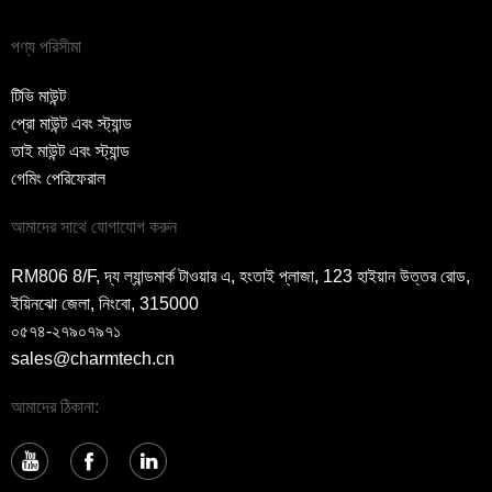
পণ্য পরিসীমা
টিভি মাউন্ট
প্রো মাউন্ট এবং স্ট্যান্ড
তাই মাউন্ট এবং স্ট্যান্ড
গেমিং পেরিফেরাল
আমাদের সাথে যোগাযোগ করুন
RM806 8/F, দ্য ল্যান্ডমার্ক টাওয়ার এ, হংতাই প্লাজা, 123 হাইয়ান উত্তর রোড,
ইয়িনঝো জেলা, নিংবো, 315000
০৫৭৪-২৭৯০৭৯৭১
sales@charmtech.cn
আমাদের ঠিকানা: