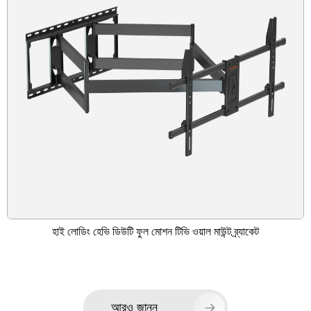
হাই লোডিং হেভি ডিউটি ​​ফুল মোশন টিভি ওয়াল মাউন্ট ব্র্যাকেট
আরও জানুন