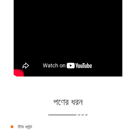
পণের ধরন
টিভি মাউন্ট