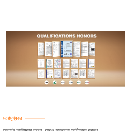
মনোমুগ্ধকর
আকর্ষণ আবিষ্কার করুন, আরও সম্ভাবনা আবিষ্কার করুন!