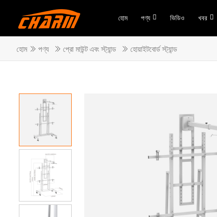
হোম
পণ্য
ভিডিও
খবর
হোম
পণ্য
প্রো মাউন্ট এবং স্ট্যান্ড
হোয়াইটবোর্ড স্ট্যান্ড