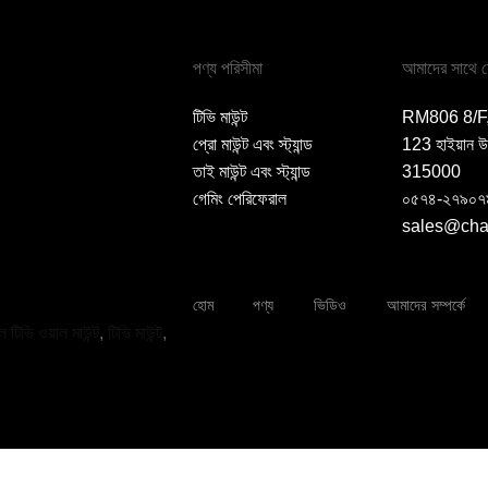
পণ্য পরিসীমা
আমাদের সাথে 
টিভি মাউন্ট
RM806 8/F, দ্য
প্রো মাউন্ট এবং স্ট্যান্ড
123 হাইয়ান উ
তাই মাউন্ট এবং স্ট্যান্ড
315000
গেমিং পেরিফেরাল
০৫৭৪-২৭৯০৭
sales@cha
হোম
পণ্য
ভিডিও
আমাদের সম্পর্কে
 টিভি ওয়াল মাউন্ট
,
টিভি মাউন্ট
,