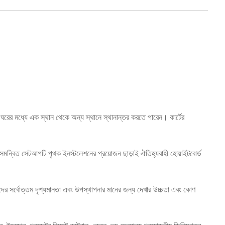
ন্ন ঘরের মধ্যে এক স্থান থেকে অন্য স্থানে স্থানান্তর করতে পারেন। কার্টের
এই সমন্বিত সেটআপটি পৃথক ইনস্টলেশনের প্রয়োজন ছাড়াই ঐতিহ্যবাহী হোয়াইটবোর্ড
ারকারীদের সর্বোত্তম দৃশ্যমানতা এবং উপস্থাপনার মানের জন্য দেখার উচ্চতা এবং কোণ