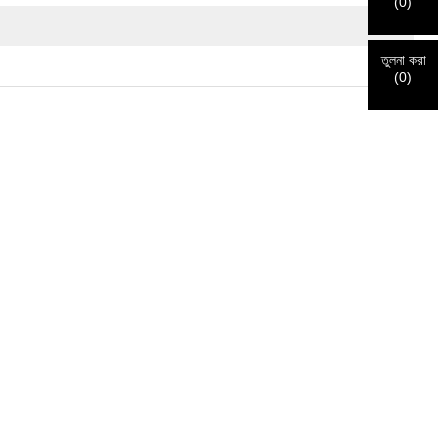
(
0
)
তুলনা করা
(
0
)