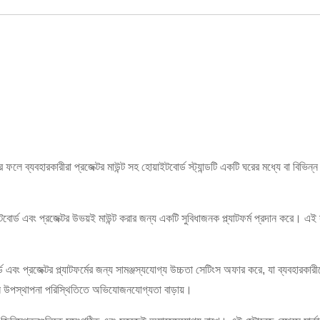
 ফলে ব্যবহারকারীরা প্রজেক্টর মাউন্ট সহ হোয়াইটবোর্ড স্ট্যান্ডটি একটি ঘরের মধ্যে বা বিভি
।
বোর্ড এবং প্রজেক্টর উভয়ই মাউন্ট করার জন্য একটি সুবিধাজনক প্ল্যাটফর্ম প্রদান করে। 
ইটবোর্ড এবং প্রজেক্টর প্ল্যাটফর্মের জন্য সামঞ্জস্যযোগ্য উচ্চতা সেটিংস অফার করে, যা ব্যবহ
িন্ন উপস্থাপনা পরিস্থিতিতে অভিযোজনযোগ্যতা বাড়ায়।