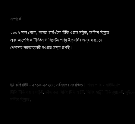
সম্পর্কে
২০০৭ সাল থেকে, আমরা চার্ম-টেক টিভি ওয়াল মাউন্ট, অফিস স্ট্যান্ড
এবং আপেক্ষিক টিভি/এভি সিস্টেম পণ্য ইত্যাদির জন্য সবচেয়ে
পেশাদার সরবরাহকারী হওয়ার লক্ষ্য রাখছি।
© কপিরাইট - ২০১০-২০২৩ : সর্বস্বত্ব সংরক্ষিত।
গরম পণ্য
-
সাইটম্যাপ
টিল্টিং টিভি ওয়াল মাউন্ট
,
ভাঁজ করা সিলিং টিভি মাউন্ট
,
সিলিং মাউন্ট টিভি ব্র্যাকেট
,
সুইভেল
মনিটর স্ট্যান্ড
,