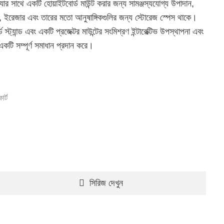
র সাথে একটি হোয়াইটবোর্ড মাউন্ট করার জন্য সামঞ্জস্যযোগ্য উপাদান,
র্কার, ইরেজার এবং তারের মতো আনুষাঙ্গিকগুলির জন্য স্টোরেজ স্পেস থাকে।
্ট্যান্ড এবং একটি প্রজেক্টর মাউন্টের সংমিশ্রণ ইন্টারেক্টিভ উপস্থাপনা এবং
য একটি সম্পূর্ণ সমাধান প্রদান করে।
ার্ট
সিরিজ দেখুন