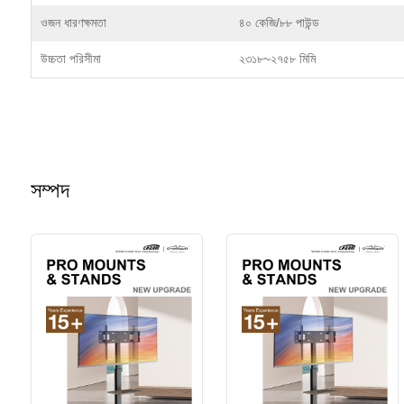
ওজন ধারণক্ষমতা
৪০ কেজি/৮৮ পাউন্ড
উচ্চতা পরিসীমা
২৩১৮~২৭৫৮ মিমি
সম্পদ