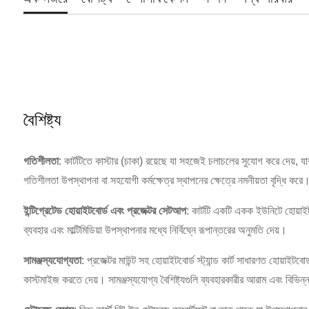
বৈশিষ্ট্য
গতিশীলতা
: কার্টটিতে কাস্টার (চাকা) রয়েছে যা সহজেই চলাচলের সুযোগ করে দেয়, যার
গতিশীলতা উপস্থাপনা বা সহযোগী কর্মক্ষেত্র স্থাপনের ক্ষেত্রে নমনীয়তা বৃদ্ধি করে
ইন্টিগ্রেটেড হোয়াইটবোর্ড এবং প্রজেক্টর সেটআপ
: কার্টটি একটি একক ইউনিটে হোয়াইট
ব্যবহার এবং মাল্টিমিডিয়া উপস্থাপনার মধ্যে নির্বিঘ্নে রূপান্তরের অনুমতি দেয়।
সামঞ্জস্যযোগ্যতা
: প্রজেক্টর মাউন্ট সহ হোয়াইটবোর্ড স্ট্যান্ড কার্ট সাধারণত হোয়া
কাস্টমাইজ করতে দেয়। সামঞ্জস্যযোগ্য বৈশিষ্ট্যগুলি ব্যবহারকারীর আরাম এবং বিভ