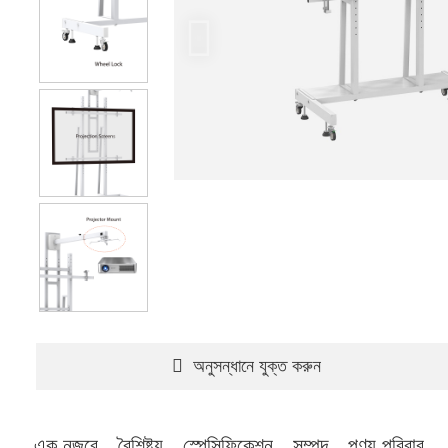
অনুসন্ধানে যুক্ত করুন
এক নজরে
বৈশিষ্ট্য
স্পেসিফিকেশন
সম্পদ
পণ্য পরিবার