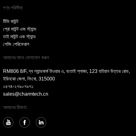
পণ্য পরিসীমা
টিভি মাউন্ট
প্রো মাউন্ট এবং স্ট্যান্ড
তাই মাউন্ট এবং স্ট্যান্ড
গেমিং পেরিফেরাল
আমাদের সাথে যোগাযোগ করুন
RM806 8/F, দ্য ল্যান্ডমার্ক টাওয়ার এ, হংতাই প্লাজা, 123 হাইয়ান উত্তর রোড,
ইয়িনঝো জেলা, নিংবো, 315000
০৫৭৪-২৭৯০৭৯৭১
sales@charmtech.cn
আমাদের ঠিকানা: