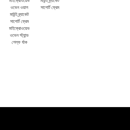
মাইক্রোওয়েভ
মাউন্ট ব্র্যাকেট
ওভেন ওয়াল
সাপোর্ট ফ্রেম
মাউন্ট ব্র্যাকেট
সাপোর্ট ফ্রেম
মাইক্রোওয়েভ
ওভেন স্ট্যান্ড
শেল্ফ র্যাক
×
একটি অনুরোধ জমা দিন
×
আপনার নিজস্ব পরিচয় নির্বাচন করুন
×
×
আপনার পরিচয় যাচাই করুন
আমি