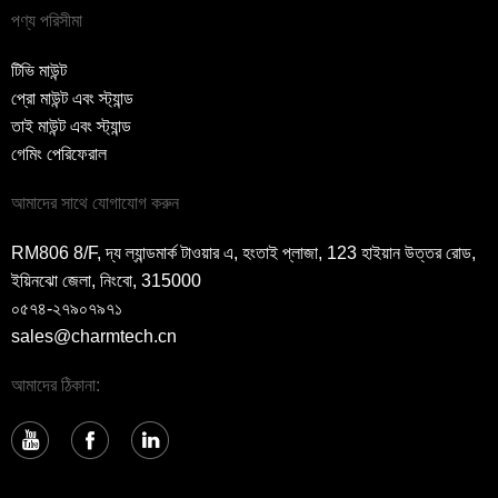
পণ্য পরিসীমা
টিভি মাউন্ট
প্রো মাউন্ট এবং স্ট্যান্ড
তাই মাউন্ট এবং স্ট্যান্ড
গেমিং পেরিফেরাল
আমাদের সাথে যোগাযোগ করুন
RM806 8/F, দ্য ল্যান্ডমার্ক টাওয়ার এ, হংতাই প্লাজা, 123 হাইয়ান উত্তর রোড,
ইয়িনঝো জেলা, নিংবো, 315000
০৫৭৪-২৭৯০৭৯৭১
sales@charmtech.cn
আমাদের ঠিকানা: