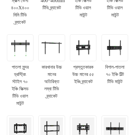
ম্যাক্স ভেসা
400*400mm
ইঞ্চি ফিক্সড
ইঞ্চি ফিক্সড
৪০০X৪০০
টিভি ব্র্যাকেট
টিভি ওয়াল
টিভি ওয়াল
মিমি টিভি
মাউন্ট
মাউন্ট
ব্র্যাকেট
পাতলা সুন্দর
কারখানার উচ্চ
প্রস্তুতকারক
বিশাল-পাতলা
ড্রস্ট্রিং
মানের
উচ্চ মানের ৫৫
৭০ ইঞ্চি টিল্ট
স্টাইল ৭০
অতিরিক্ত
ইঞ্চি ব্র্যাকেট
টিভি মাউন্ট
ইঞ্চি ফিক্সড
লম্বা টিভি
টিভি ওয়াল
ব্র্যাকেট
মাউন্ট
×
একটি অনুরোধ জমা দিন