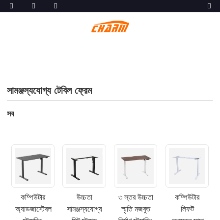
সামঞ্জস্যযোগ্য টেবিল ফ্রেম
সব
কম্পিউটার
উচ্চতা
৩ স্তর উচ্চতা
কম্পিউটার
অ্যাডজাস্টেবল
সামঞ্জস্যযোগ্য
স্মৃতি মজবুত
লিফট