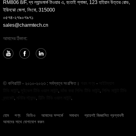
RM806 8/F, দ্য ল্যান্ডমার্ক টাওয়ার এ, হংতাই প্লাজা, 123 হাইয়ান উত্তর রোড,
ইয়িনঝো জেলা, নিংবো, 315000
০৫৭৪-২৭৯০৭৯৭১
sales@charmtech.cn
আমাদের ঠিকানা:
© কপিরাইট - ২০১০-২০২৩ : সর্বস্বত্ব সংরক্ষিত।
গরম পণ্য
-
সাইটম্যাপ
টিভি মাউন্ট
,
সুইভেল টিভি ওয়াল মাউন্ট
,
ভাঁজ করা সিলিং টিভি মাউন্ট
,
সিলিং মাউন্ট টিভি
ব্র্যাকেট
,
মনিটর স্ট্যান্ড
,
টিল্টিং টিভি ওয়াল মাউন্ট
,
হোম
পণ্য
ভিডিও
আমাদের সম্পর্কে
সমাধান
প্রায়শই জিজ্ঞাসিত প্রশ্নাবলী
আমাদের সাথে যোগাযোগ করুন