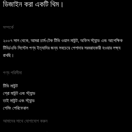
ডিজাইন করা একটি থিম।
সম্পর্কে
২০০৭ সাল থেকে, আমরা চার্ম-টেক টিভি ওয়াল মাউন্ট, অফিস স্ট্যান্ড এবং আপেক্ষিক
টিভি/এভি সিস্টেম পণ্য ইত্যাদির জন্য সবচেয়ে পেশাদার সরবরাহকারী হওয়ার লক্ষ্য
রাখছি।
পণ্য পরিসীমা
টিভি মাউন্ট
প্রো মাউন্ট এবং স্ট্যান্ড
তাই মাউন্ট এবং স্ট্যান্ড
গেমিং পেরিফেরাল
আমাদের সাথে যোগাযোগ করুন