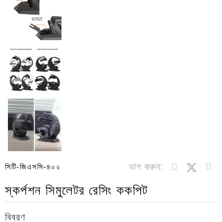
ভাগ করুন:
সিটি-জিএসসি-৪০২
স্কর্পশন সিমুলেটর রেসিং ককপিট
বিবরণ