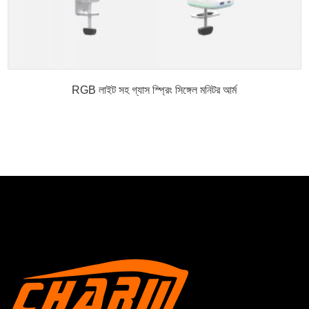
RGB লাইট সহ গ্যাস স্প্রিং সিঙ্গেল মনিটর আর্ম