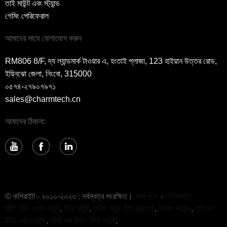
তাই মাউন্ট এবং স্ট্যান্ড
গেমিং পেরিফেরাল
আমাদের সাথে যোগাযোগ করুন
RM806 8/F, দ্য ল্যান্ডমার্ক টাওয়ার এ, হংতাই প্লাজা, 123 হাইয়ান উত্তর রোড,
ইয়িনঝো জেলা, নিংবো, 315000
০৫৭৪-২৭৯০৭৯৭১
sales@charmtech.cn
আমাদের ঠিকানা:
© কপিরাইট - ২০১০-২০২৩ : সর্বস্বত্ব সংরক্ষিত।
গরম পণ্য
-
সাইটম্যাপ
টিল্টিং টিভি ওয়াল মাউন্ট
,
টিভি মাউন্ট
,
সিলিং মাউন্ট টিভি ব্র্যাকেট
,
মনিটর স্ট্যান্ড
,
সুইভেল
টিভি ওয়াল মাউন্ট
,
ভাঁজ করা সিলিং টিভি মাউন্ট
,