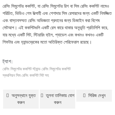
রেসিং সিমুলেটর ককপিট, যা রেসিং সিমুলেটর রিগ বা সিম রেসিং ককপিট নামেও
পরিচিত, ভিডিও গেম উত্সাহী এবং পেশাদার সিম রেসারদের জন্য একটি নিমজ্জিত
এবং বাস্তবসম্মত রেসিং অভিজ্ঞতা প্রদানের জন্য ডিজাইন করা বিশেষ
সেটআপ। এই ককপিটগুলি একটি রেস কারে থাকার অনুভূতি প্রতিলিপি করে,
যার মধ্যে একটি সিট, স্টিয়ারিং হুইল, প্যাডেল এবং কখনও কখনও একটি
শিফটার এবং হ্যান্ডব্রেকের মতো অতিরিক্ত পেরিফেরাল রয়েছে।
ট্যাগ:
রেসিং সিমুলেটর ককপিট স্ট্যান্ড
রেসিং সিমুলেটর ককপিট
স্করপিয়ন সিম রেসিং ককপিট সিট সহ
অনুসন্ধানে যুক্ত
তুলনা তালিকায় যোগ
সিরিজ দেখুন
করুন
করুন