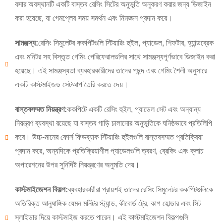
বসার অবস্থানটি একটি বাস্তব রেসিং সিটের অনুভূতি অনুকরণ করার জন্য ডিজাইন
করা হয়েছে, যা গেমপ্লের সময় সমর্থন এবং নিমজ্জন প্রদান করে।
×
সামঞ্জস্য:
রেসিং সিমুলেটর ককপিটগুলি স্টিয়ারিং হুইল, প্যাডেল, শিফটার, হ্যান্ডব্রেক
একটি অনুরোধ জমা দিন
এবং মনিটর সহ বিস্তৃত গেমিং পেরিফেরালগুলির সাথে সামঞ্জস্যপূর্ণভাবে ডিজাইন করা
হয়েছে। এই সামঞ্জস্যতা ব্যবহারকারীদের তাদের পছন্দ এবং গেমিং শৈলী অনুসারে
একটি কাস্টমাইজড সেটআপ তৈরি করতে দেয়।
বাস্তবসম্মত নিয়ন্ত্রণ:
ককপিটে একটি রেসিং হুইল, প্যাডেল সেট এবং অন্যান্য
নিয়ন্ত্রণ ব্যবস্থা রয়েছে যা বাস্তব গাড়ি চালানোর অনুভূতিকে ঘনিষ্ঠভাবে প্রতিলিপি
×
আপনার নিজস্ব পরিচয় নির্বাচন করুন
করে। উচ্চ-মানের ফোর্স ফিডব্যাক স্টিয়ারিং হুইলগুলি বাস্তবসম্মত প্রতিক্রিয়া
×
প্রদান করে, অন্যদিকে প্রতিক্রিয়াশীল প্যাডেলগুলি ত্বরণ, ব্রেকিং এবং ক্লাচ
অপারেশনের উপর সুনির্দিষ্ট নিয়ন্ত্রণের অনুমতি দেয়।
×
আপনার পরিচয় যাচাই করুন
আমি
কাস্টমাইজেশন বিকল্প:
ব্যবহারকারীরা প্রায়শই তাদের রেসিং সিমুলেটর ককপিটগুলিকে
CHARM এর গ্রাহক
অতিরিক্ত আনুষাঙ্গিক যেমন মনিটর স্ট্যান্ড, কীবোর্ড ট্রে, কাপ হোল্ডার এবং সিট
আপনি প্রকৃত CHARM-এর গ্রাহক কিনা তা যাচাই করার জন্য অনুগ্রহ করে নীচে
আপনার বর্তমান কাজের ইমেল ঠিকানাটি লিখুন।
স্লাইডার দিয়ে কাস্টমাইজ করতে পারেন। এই কাস্টমাইজেশন বিকল্পগুলি