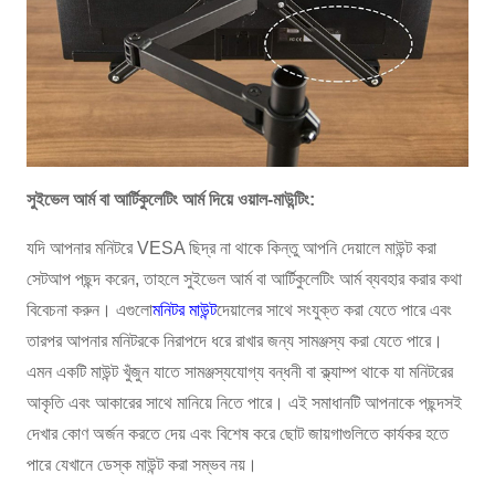
সুইভেল আর্ম বা আর্টিকুলেটিং আর্ম দিয়ে ওয়াল-মাউন্টিং:
যদি আপনার মনিটরে VESA ছিদ্র না থাকে কিন্তু আপনি দেয়ালে মাউন্ট করা
সেটআপ পছন্দ করেন, তাহলে সুইভেল আর্ম বা আর্টিকুলেটিং আর্ম ব্যবহার করার কথা
বিবেচনা করুন। এগুলো
মনিটর মাউন্ট
দেয়ালের সাথে সংযুক্ত করা যেতে পারে এবং
তারপর আপনার মনিটরকে নিরাপদে ধরে রাখার জন্য সামঞ্জস্য করা যেতে পারে।
এমন একটি মাউন্ট খুঁজুন যাতে সামঞ্জস্যযোগ্য বন্ধনী বা ক্ল্যাম্প থাকে যা মনিটরের
আকৃতি এবং আকারের সাথে মানিয়ে নিতে পারে। এই সমাধানটি আপনাকে পছন্দসই
দেখার কোণ অর্জন করতে দেয় এবং বিশেষ করে ছোট জায়গাগুলিতে কার্যকর হতে
পারে যেখানে ডেস্ক মাউন্ট করা সম্ভব নয়।