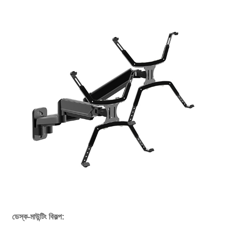
×
একটি অনুরোধ জমা দিন
ডেস্ক-মাউন্টিং বিকল্প: