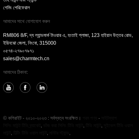
গেমিং পেরিফেরাল
আমাদের সাথে যোগাযোগ করুন
RM806 8/F, দ্য ল্যান্ডমার্ক টাওয়ার এ, হংতাই প্লাজা, 123 হাইয়ান উত্তর রোড,
ইয়িনঝো জেলা, নিংবো, 315000
০৫৭৪-২৭৯০৭৯৭১
sales@charmtech.cn
আমাদের ঠিকানা:
© কপিরাইট - ২০১০-২০২৩ : সর্বস্বত্ব সংরক্ষিত।
গরম পণ্য
-
সাইটম্যাপ
সিলিং মাউন্ট টিভি ব্র্যাকেট
,
ভাঁজ করা সিলিং টিভি মাউন্ট
,
টিভি মাউন্ট
,
সুইভেল টিভি ওয়াল
মাউন্ট
,
টিল্টিং টিভি ওয়াল মাউন্ট
,
মনিটর স্ট্যান্ড
,