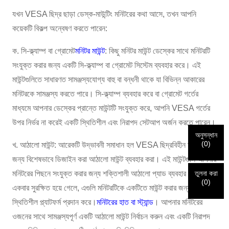
যখন VESA ছিদ্র ছাড়া ডেস্ক-মাউন্টিং মনিটরের কথা আসে, তখন আপনি
×
আপনার নিজস্ব পরিচয় নির্বাচন করুন
কয়েকটি বিকল্প অন্বেষণ করতে পারেন:
×
ক. সি-ক্ল্যাম্প বা গ্রোমেট
মনিটর মাউন্ট
: কিছু মনিটর মাউন্ট ডেস্কের সাথে মনিটরটি
×
আপনার পরিচয় যাচাই করুন
সংযুক্ত করার জন্য একটি সি-ক্ল্যাম্প বা গ্রোমেট সিস্টেম ব্যবহার করে। এই
আমি
মাউন্টগুলিতে সাধারণত সামঞ্জস্যযোগ্য বাহু বা বন্ধনী থাকে যা বিভিন্ন আকারের
CHARM এর গ্রাহক
মনিটরকে সামঞ্জস্য করতে পারে। সি-ক্ল্যাম্প ব্যবহার করে বা গ্রোমেট গর্তের
আপনি প্রকৃত CHARM-এর গ্রাহক কিনা তা যাচাই করার জন্য অনুগ্রহ করে নীচে
আপনার বর্তমান কাজের ইমেল ঠিকানাটি লিখুন।
মাধ্যমে আপনার ডেস্কের প্রান্তে মাউন্টটি সংযুক্ত করে, আপনি VESA গর্তের
উপর নির্ভর না করেই একটি স্থিতিশীল এবং নিরাপদ সেটআপ অর্জন করতে পারেন।
অনুসন্ধান
আমি
আমরা আপনার অনুরোধ পেয়েছি এবং আমরা
যাচাই করুন
তোমার জমা দেওয়া
(
0
)
খ. আঠালো মাউন্ট: আরেকটি উদ্ভাবনী সমাধান হল VESA ছিদ্রবিহীন মনিটরের
প্রমাণীকরণ এবং অনুমোদনের জন্য তথ্য। একবার
নতুন দর্শনার্থী
জমা দিন
ফিরে যাও
জমা দেওয়ার আগে দয়া করে
সব যাচাই করুন
তথ্য হল
সঠিক।
ভুল তথ্য পাঠানোর সময়
জন্য বিশেষভাবে ডিজাইন করা আঠালো মাউন্ট ব্যবহার করা। এই মাউন্টগুলি আপনার
আপনার পরিচয় যাচাই করা হলে, আপনি একটি ই-মেইল বিজ্ঞপ্তি পাবেন।
উপকরণ ব্যর্থতার দিকে পরিচালিত করবে।
তুলনা করা
মনিটরের পিছনে সংযুক্ত করার জন্য শক্তিশালী আঠালো প্যাড ব্যবহার করে।
(
0
)
একবার সুরক্ষিত হয়ে গেলে, এগুলি মনিটরটিকে একটিতে মাউন্ট করার জন্য একটি
জমা দিন
ফিরে যাও
স্থিতিশীল প্ল্যাটফর্ম প্রদান করে।
মনিটরের হাত বা স্ট্যান্ড
। আপনার মনিটরের
ওজনের সাথে সামঞ্জস্যপূর্ণ একটি আঠালো মাউন্ট নির্বাচন করুন এবং একটি নিরাপদ