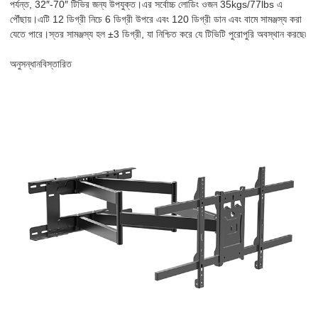
পর্যন্ত, 32″-70″ টিভির জন্য উপযুক্ত।এর সর্বোচ্চ লোডিং ওজন 35kgs/77lbs এ
পৌঁছায়।এটি 12 ডিগ্রী নিচে 6 ডিগ্রী উপরে এবং 120 ডিগ্রী ডান এবং বামে সামঞ্জস্য করা
যেতে পারে।স্তর সামঞ্জস্য হল ±3 ডিগ্রী, যা নিশ্চিত করে যে টিভিটি পুরোপুরি অবস্থান করছে৷
অনুসন্ধান
বিস্তারিত