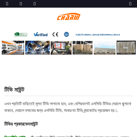
টিভি মাউন্ট
এখন প্রতিটি বাড়িতেই মূলত টিভি লাগানো হবে, এবং বেশিরভাগই এলসিডি টিভির দেয়ালে ঝুলানো
থাকবে, দেয়ালে বসানোর জন্য এলসিডি টিভি, সাধারণত টিভি ব্র্যাকেটের প্রয়োজন হয়।
.
টিভির প্রকারভেদ
মাউন্ট