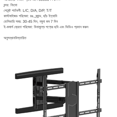
বন্দর: নিংবো
পেমেন্ট শর্তাবলী: L/C, D/A, D/P, T/T
কাস্টমাইজড পরিষেবা: রঙ, ব্র্যান্ড, ছাঁচ ইত্যাদি
ডেলিভারি সময়: 30-45 দিন, নমুনা কম 7 দিন
ই-কমার্স ক্রেতা পরিষেবা: বিনামূল্যে পণ্যের ছবি এবং ভিডিও প্রদান করুন
অনুসন্ধান
বিস্তারিত