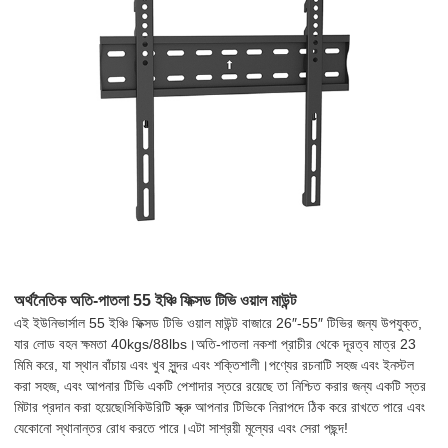
অর্থনৈতিক অতি-পাতলা 55 ইঞ্চি ফিক্সড টিভি ওয়াল মাউন্ট
এই ইউনিভার্সাল 55 ইঞ্চি ফিক্সড টিভি ওয়াল মাউন্ট বাজারে 26″-55″ টিভির জন্য উপযুক্ত,
যার লোড বহন ক্ষমতা 40kgs/88lbs।অতি-পাতলা নকশা প্রাচীর থেকে দূরত্ব মাত্র 23
মিমি করে, যা স্থান বাঁচায় এবং খুব সুন্দর এবং শক্তিশালী।পণ্যের রচনাটি সহজ এবং ইনস্টল
করা সহজ, এবং আপনার টিভি একটি পেশাদার স্তরে রয়েছে তা নিশ্চিত করার জন্য একটি স্তর
মিটার প্রদান করা হয়েছে৷সিকিউরিটি স্ক্রু আপনার টিভিকে নিরাপদে ঠিক করে রাখতে পারে এবং
যেকোনো স্থানান্তর রোধ করতে পারে।এটা সাশ্রয়ী মূল্যের এবং সেরা পছন্দ!