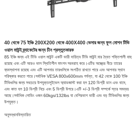
40 থেকে 75 ইঞ্চি 200X200 থেকে 400X400 ভেসার জন্য ফুল মোশন টিভি
ওয়াল মাউন্ট ব্র্যাকেটের জন্য চীন প্রস্তুতকারক
85 ইঞ্চি জন্য এই টিভি ওয়াল মাউন্ট একটি ভারী দায়িত্ব টিভি মাউন্ট.যার দ্বৈত শক্তিশালী বাহু
রয়েছে এবং এটি আরও ভাল স্থিতিশীল ফাংশন সরবরাহ করে।এটির অস্ত্রের নীচে তারের
ব্যবস্থাপনা রয়েছে এবং এটি আপনার তারগুলিকে সংগঠিত রাখতে পারে এবং আপনার স্থান
পরিষ্কার করতে পারে।সর্বাধিক VESA 800x600mm পর্যন্ত, যা 42 থেকে 100 ইঞ্চি
টিভিগুলির জন্য সবচেয়ে উপযুক্ত৷সুইভেল অ্যাডজাস্ট করা হল 120 ​​ডিগ্রী ডান এবং বামে,
এবং কাত হল 10 ডিগ্রী নিচে এবং 5 ডিগ্রী উপরে।এটি +/-3 ডিগ্রী সম্পর্কে স্তর সমন্বয়
আছে।সর্বাধিক লোডিং ওজন 60kgs/132lbs যা বেশিরভাগ ভারী এবং বড় টিভিগুলির জন্য
উপযুক্ত।
অনুসন্ধান
বিস্তারিত