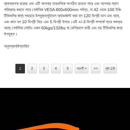
ব্যবস্থাপনা রয়েছে এবং এটি আপনার তারগুলিকে সংগঠিত রাখতে পারে এবং আপনার স্থান
পরিষ্কার করতে পারে।সর্বাধিক VESA 800x600mm পর্যন্ত, যা 42 থেকে 100 ইঞ্চি
টিভিগুলির জন্য সবচেয়ে উপযুক্ত৷সুইভেল অ্যাডজাস্ট করা হল 120 ​​ডিগ্রী ডান এবং বামে,
এবং কাত হল 10 ডিগ্রী নিচে এবং 5 ডিগ্রী উপরে।এটি +/-3 ডিগ্রী সম্পর্কে স্তর সমন্বয়
আছে।সর্বাধিক লোডিং ওজন 60kgs/132lbs যা বেশিরভাগ ভারী এবং বড় টিভিগুলির জন্য
উপযুক্ত।
অনুসন্ধান
বিস্তারিত
1
2
3
4
5
পরবর্তী >
>>
পৃষ্ঠা 1/5