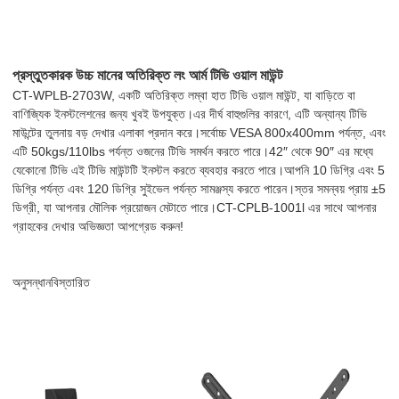
প্রস্তুতকারক উচ্চ মানের অতিরিক্ত লং আর্ম টিভি ওয়াল মাউন্ট
CT-WPLB-2703W, একটি অতিরিক্ত লম্বা হাত টিভি ওয়াল মাউন্ট, যা বাড়িতে বা
বাণিজ্যিক ইনস্টলেশনের জন্য খুবই উপযুক্ত।এর দীর্ঘ বাহুগুলির কারণে, এটি অন্যান্য টিভি
মাউন্টের তুলনায় বড় দেখার এলাকা প্রদান করে।সর্বোচ্চ VESA 800x400mm পর্যন্ত, এবং
এটি 50kgs/110lbs পর্যন্ত ওজনের টিভি সমর্থন করতে পারে।42″ থেকে 90″ এর মধ্যে
যেকোনো টিভি এই টিভি মাউন্টটি ইনস্টল করতে ব্যবহার করতে পারে।আপনি 10 ডিগ্রি এবং 5
ডিগ্রি পর্যন্ত এবং 120 ডিগ্রি সুইভেল পর্যন্ত সামঞ্জস্য করতে পারেন।স্তর সমন্বয় প্রায় ±5
ডিগ্রী, যা আপনার মৌলিক প্রয়োজন মেটাতে পারে।CT-CPLB-1001l এর সাথে আপনার
গ্রাহকের দেখার অভিজ্ঞতা আপগ্রেড করুন!
অনুসন্ধান
বিস্তারিত