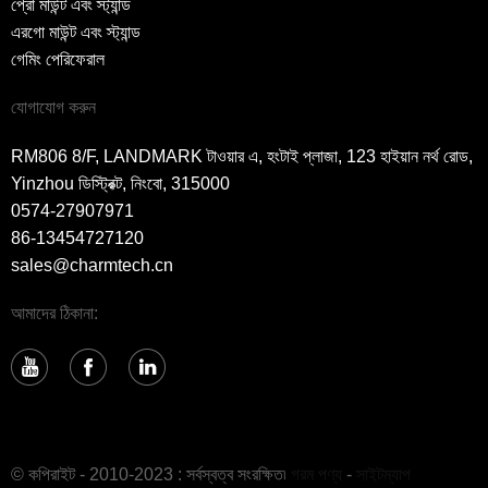
প্রো মাউন্ট এবং স্ট্যান্ড
এরগো মাউন্ট এবং স্ট্যান্ড
গেমিং পেরিফেরাল
যোগাযোগ করুন
RM806 8/F, LANDMARK টাওয়ার এ, হংটাই প্লাজা, 123 হাইয়ান নর্থ রোড,
Yinzhou ডিস্ট্রিক্ট, নিংবো, 315000
0574-27907971
86-13454727120
sales@charmtech.cn
আমাদের ঠিকানা:
© কপিরাইট - 2010-2023 : সর্বস্বত্ব সংরক্ষিত৷
গরম পণ্য
-
সাইটম্যাপ