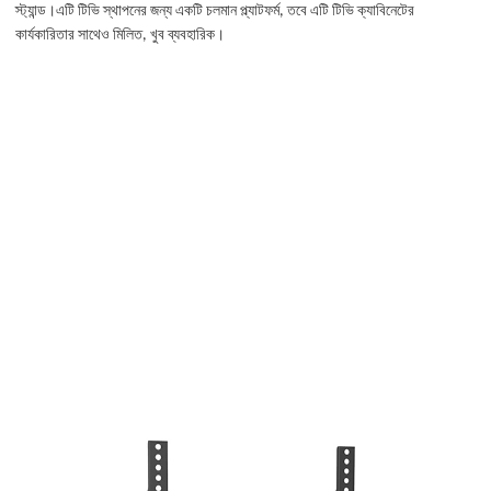
স্ট্যান্ড।এটি টিভি স্থাপনের জন্য একটি চলমান প্ল্যাটফর্ম, তবে এটি টিভি ক্যাবিনেটের
কার্যকারিতার সাথেও মিলিত, খুব ব্যবহারিক।