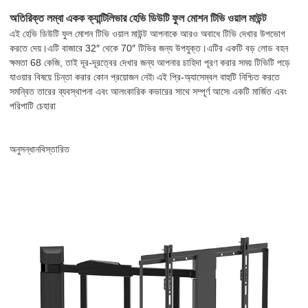
অতিরিক্ত লম্বা একক ক্যান্টিলিভার হেভি ডিউটি ​​ফুল মোশন টিভি ওয়াল মাউন্ট
এই হেভি ডিউটি ​​ফুল মোশন টিভি ওয়াল মাউন্ট আপনাকে আরও অবাধে টিভি দেখার উপভোগ
করতে দেয়।এটি বাজারে 32″ থেকে 70″ টিভির জন্য উপযুক্ত।এটির একটি বড় লোড বহন
ক্ষমতা 68 কেজি, তাই দূর-দূরত্বের দেখার জন্য আপনার চাহিদা পূরণ করার সময় টিভিটি পড়ে
যাওয়ার বিষয়ে চিন্তা করার কোন প্রয়োজন নেই৷ এই প্রি-অ্যাসেম্বল বাহুটি নিশ্চিত করতে
সমন্বিত তারের ব্যবস্থাপনা এবং আলংকারিক কভারের সাথে সম্পূর্ণ আসে৷ একটি মার্জিত এবং
পরিপাটি চেহারা
অনুসন্ধান
বিস্তারিত