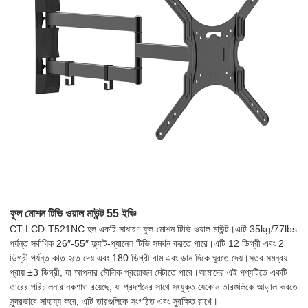
ফুল মোশন টিভি ওয়াল মাউন্ট 55 ইঞ্চি
CT-LCD-T521NC হল একটি সাধারণ ফুল-মোশন টিভি ওয়াল মাউন্ট।এটি 35kg/77lbs
পর্যন্ত সর্বাধিক 26″-55″ ফ্ল্যাট-প্যানেল টিভি সমর্থন করতে পারে।এটি 12 ডিগ্রী এবং 2
ডিগ্রী পর্যন্ত কাত হতে দেয় এবং 180 ডিগ্রী বাম এবং ডান দিকে ঘুরতে দেয়।স্তর সমন্বয়
প্রায় ±3 ডিগ্রী, যা আপনার মৌলিক প্রয়োজন মেটাতে পারে।আমাদের এই পণ্যটিতে একটি
তারের পরিচালনার নকশাও রয়েছে, যা প্রদর্শনের সাথে সংযুক্ত যেকোন তারগুলিকে আড়াল করতে
সুন্দরভাবে সাহায্য করে, এটি তারগুলিকে সংগঠিত এবং সুরক্ষিত রাখে।