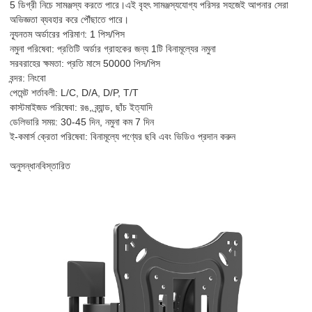
5 ডিগ্রী নিচে সামঞ্জস্য করতে পারে।এই বৃহৎ সামঞ্জস্যযোগ্য পরিসর সহজেই আপনার সেরা
অভিজ্ঞতা ব্যবহার করে পৌঁছাতে পারে।
ন্যূনতম অর্ডারের পরিমাণ: 1 পিস/পিস
নমুনা পরিষেবা: প্রতিটি অর্ডার গ্রাহকের জন্য 1টি বিনামূল্যের নমুনা
সরবরাহের ক্ষমতা: প্রতি মাসে 50000 পিস/পিস
বন্দর: নিংবো
পেমেন্ট শর্তাবলী: L/C, D/A, D/P, T/T
কাস্টমাইজড পরিষেবা: রঙ, ব্র্যান্ড, ছাঁচ ইত্যাদি
ডেলিভারি সময়: 30-45 দিন, নমুনা কম 7 দিন
ই-কমার্স ক্রেতা পরিষেবা: বিনামূল্যে পণ্যের ছবি এবং ভিডিও প্রদান করুন
অনুসন্ধান
বিস্তারিত