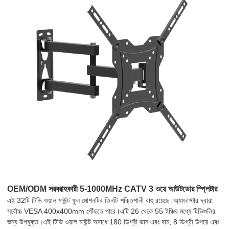
OEM/ODM সরবরাহকারী 5-1000MHz CATV 3 ওয়ে আউটডোর স্প্লিটার
এই 32টি টিভি ওয়াল মাউন্ট ফুল মোশনটির তিনটি শক্তিশালী বাহু রয়েছে।অ্যাডাপ্টার দ্বারা
সর্বোচ্চ VESA 400x400mm পৌঁছতে পারে।এটি 26 থেকে 55 ইঞ্চির মধ্যে টিভিগুলির
জন্য উপযুক্ত।এই টিভি ওয়াল মাউন্ট অবাধে 180 ডিগ্রী ডান এবং বাম, 8 ডিগ্রী উপরে এবং