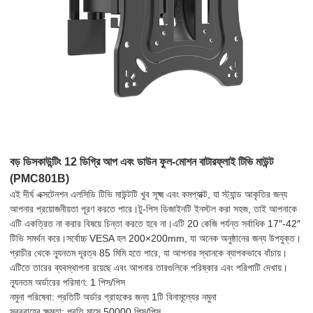
বড় ডিসকাউন্টিং 12 ডিগ্রি আপ এবং ডাউন ফুল-মোশন বাটারফ্লাই টিভি মাউন্ট
(PMC801B)
এই দীর্ঘ এক্সটেনশন এলসিডি টিভি মাউন্টটি খুব সূক্ষ্ম এবং কমপ্যাক্ট, যা স্ট্যান্ড আকৃতির জন্য
আপনার প্রয়োজনীয়তা পূরণ করতে পারে।টু-পিস ডিজাইনটি ইনস্টল করা সহজ, তাই আপনাকে
এটি একত্রিত না করার বিষয়ে চিন্তা করতে হবে না।এটি 20 কেজি পর্যন্ত সর্বাধিক 17″-42″
টিভি সমর্থন করে।সর্বোচ্চ VESA হল 200×200mm, যা অনেক অনুষ্ঠানের জন্য উপযুক্ত।
প্রাচীর থেকে ন্যূনতম দূরত্ব 85 মিমি হতে পারে, যা আপনার স্থানকে ব্যাপকভাবে বাঁচায়।
এটিতে তারের ব্যবস্থাপনা রয়েছে এবং আপনার তারগুলিকে পরিষ্কার এবং পরিপাটি দেখায়।
ন্যূনতম অর্ডারের পরিমাণ: 1 পিস/পিস
নমুনা পরিষেবা: প্রতিটি অর্ডার গ্রাহকের জন্য 1টি বিনামূল্যের নমুনা
সরবরাহের ক্ষমতা: প্রতি মাসে 50000 পিস/পিস