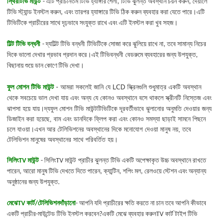
স্থির
টিভি মাউন্ট
- এটি প্রাচীনতম টিভি হ্যাঙ্গার শৈলী, টিভি ঝুলন্ত অবস্থান চয়ন করুন, দেয়ালে
টিভি স্ট্যান্ড ইনস্টল করুন, এবং তারপর হ্যাঙ্গারে টিভি ঠিক করুন ব্যবহার করা যেতে পারে।এটি
টিভিটিকে প্রাচীরের সাথে দৃঢ়ভাবে সংযুক্ত রাখে এবং এটি ইনস্টল করা খুব সহজ।
টিল্ট টিভি বন্ধনী
- দ্য
টিল্ট টিভি বন্ধনী
টিভিটিকে সোজা করে ঝুলিয়ে রাখে না, তবে সামান্য নিচের
দিকে ভালো দেখার প্রভাব প্রদান করে।এই টিভি
বন্ধনী
বেডরুমে ব্যবহারের জন্য উপযুক্ত,
বিছানায় শুয়ে ডান কোণে টিভি দেখা।
ফুল মোশন টিভি মাউন্ট
- আমরা সকলেই জানি যে LCD স্ক্রিনগুলি শুধুমাত্র একটি অবস্থান
থেকে সবচেয়ে ভাল দেখা যায় এবং অন্য যে কোনও অবস্থানে বসে থাকলে স্ক্রীনটি নিস্তেজ এবং
ঝাপসা হয়ে যায়।
ফুল মোশন টিভি মাউন্ট
দ্য
টিভিটিকে দূরবর্তীভাবে ঝুলানোর অনুমতি দেওয়ার জন্য
ডিজাইন করা হয়েছে, বাম এবং ডানদিকে ফ্লিপ করা এবং কোনও সমস্যা ছাড়াই সামনে পিছনে
চলে যাওয়া।এখন আর টেলিভিশনের অবস্থানের দিকে মনোযোগ দেওয়া মানুষ নয়, তবে
টেলিভিশন মানুষের অবস্থানের সাথে পরিবর্তিত হয়।
সিলিং
TV
মাউন্ট
-
সিলিং
TV
মাউন্ট
প্রাচীর ঝুলন্ত টিভি একটি অপেক্ষাকৃত উচ্চ অবস্থানে রাখতে
পারেন, আরো মানুষ টিভি দেখতে দিতে পারেন, ক্যান্টিন, শপিং মল, রেলওয়ে স্টেশন এবং অন্যান্য
অনুষ্ঠানের জন্য উপযুক্ত.
মেঝে
TV
কার্ট
/টেলিভিশন
দাঁড়ানো
- আপনি যদি প্রাচীরের ক্ষতি করতে না চান তবে আপনি কীভাবে
একটি প্রাচীর-মাউন্টেড টিভি ইনস্টল করবেন?একটি মেঝে ব্যবহার করুন
TV
কার্ট টাইপ টিভি