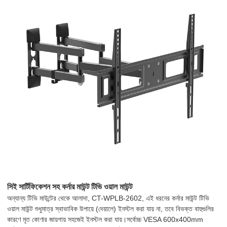
সিই সার্টিফিকেশন সহ কর্নার মাউন্ট টিভি ওয়াল মাউন্ট
অন্যান্য টিভি মাউন্টের থেকে আলাদা, CT-WPLB-2602, এই ধরনের কর্নার মাউন্ট টিভি
ওয়াল মাউন্ট শুধুমাত্র স্বাভাবিক উপায়ে (দেয়ালে) ইনস্টল করা যায় না, তবে বিভক্ত বাহুগুলির
কারণে মৃত কোণার জায়গায় সহজেই ইনস্টল করা যায়।সর্বোচ্চ VESA 600x400mm