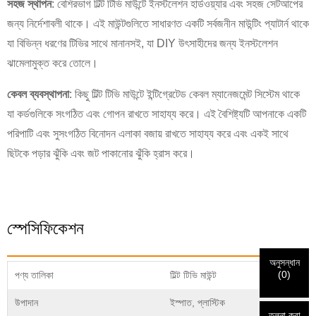
সহজ স্থাপন
: বেশিরভাগ টিল্ট টিভি মাউন্টে ইনস্টলেশন হার্ডওয়্যার এবং সহজ সেটআপের
জন্য নির্দেশাবলী থাকে। এই মাউন্টগুলিতে সাধারণত একটি সর্বজনীন মাউন্টিং প্যাটার্ন থাকে
যা বিভিন্ন ধরণের টিভির সাথে মানানসই, যা DIY উৎসাহীদের জন্য ইনস্টলেশন
ঝামেলামুক্ত করে তোলে।
কেবল ব্যবস্থাপনা
: কিছু টিল্ট টিভি মাউন্টে ইন্টিগ্রেটেড কেবল ম্যানেজমেন্ট সিস্টেম থাকে
×
আপনার নিজস্ব পরিচয় নির্বাচন করুন
যা কর্ডগুলিকে সংগঠিত এবং গোপন রাখতে সাহায্য করে। এই বৈশিষ্ট্যটি আপনাকে একটি
×
পরিপাটি এবং সুসংগঠিত বিনোদন এলাকা বজায় রাখতে সাহায্য করে এবং একই সাথে
×
ছিটকে পড়ার ঝুঁকি এবং জট পাকানোর ঝুঁকি হ্রাস করে।
আপনার পরিচয় যাচাই করুন
আমি
CHARM এর গ্রাহক
আপনি প্রকৃত CHARM-এর গ্রাহক কিনা তা যাচাই করার জন্য দয়া করে নীচে
আপনার বর্তমান কাজের ইমেল ঠিকানাটি লিখুন।
স্পেসিফিকেশন
অনুসন্ধান
আমি
আমরা আপনার অনুরোধ পেয়েছি এবং আমরা
যাচাই করুন
তোমার জমা দেওয়া
(
0
)
পণ্য তালিকা
টিল্ট টিভি মাউন্ট
প্রমাণীকরণ এবং অনুমোদনের জন্য তথ্য। একবার
নতুন দর্শনার্থী
জমা দিন
ফিরে যাও
জমা দেওয়ার আগে দয়া করে
সব যাচাই করুন
তথ্য হল
সঠিক।
ভুল তথ্য পাঠানোর সময়
আপনার পরিচয় যাচাই করা হলে, আপনি একটি ই-মেইল বিজ্ঞপ্তি পাবেন।
উপাদান
ইস্পাত, প্লাস্টিক
উপকরণ ব্যর্থতার দিকে পরিচালিত করবে।
তুলনা করা