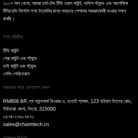
২০০৭ সাল থেকে, আমরা চার্ম-টেক টিভি ওয়াল মাউন্ট, অফিস স্ট্যান্ড এবং আপেক্ষিক
টিভি/এভি সিস্টেম পণ্য ইত্যাদির জন্য সবচেয়ে পেশাদার সরবরাহকারী হওয়ার লক্ষ্য
রাখছি।
পণ্য পরিসীমা
টিভি মাউন্ট
প্রো মাউন্ট এবং স্ট্যান্ড
তাই মাউন্ট এবং স্ট্যান্ড
গেমিং পেরিফেরাল
আমাদের সাথে যোগাযোগ করুন
RM806 8/F, দ্য ল্যান্ডমার্ক টাওয়ার এ, হংতাই প্লাজা, 123 হাইয়ান উত্তর রোড,
ইয়িনঝো জেলা, নিংবো, 315000
০৫৭৪-২৭৯০৭৯৭১
sales@charmtech.cn
আমাদের ঠিকানা: