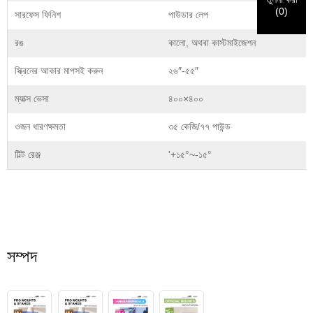
(
0
)
সারফেস ফিনিশ
পাউডার লেপ
জমা দিন
ফিরে যাও
রঙ
কালো, অথবা কাস্টমাইজেশন
স্ক্রিনের আকার মাপসই করুন
২৬″-৫৫″
ম্যাক্স ভেসা
৪০০×৪০০
ওজন ধারণক্ষমতা
৩৫ কেজি/৭৭ পাউন্ড
টিল্ট রেঞ্জ
'+১৫°~-১৫°
সম্পদ