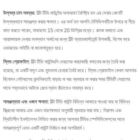
উল্লম্ব ঢাল সমন্বয়
: টিল্ট টিভি মাউন্টের অসাধারণ বৈশিষ্ট্য হল এর দেখার কোণটি
উল্লম্বভাবে সামঞ্জস্য করার ক্ষমতা। এর অর্থ হল আপনি টেলিভিশনটিকে উপরে বা নীচে
কাত করতে পারেন, সাধারণত 15 থেকে 20 ডিগ্রির মধ্যে। ঝলক কমাতে এবং
আরামদায়ক দেখার অবস্থান অর্জনের জন্য টিল্ট অ্যাডজাস্টমেন্ট উপকারী, বিশেষ করে
ওভারহেড লাইটিং বা জানালাযুক্ত ঘরে।
স্লিম প্রোফাইল
: টিল্ট টিভি মাউন্টগুলি দেয়ালের কাছাকাছি বসানোর জন্য তৈরি করা
হয়েছে, যা একটি মসৃণ এবং ন্যূনতম চেহারা তৈরি করে। স্লিম প্রোফাইল কেবল আপনার
বিনোদন সেটআপের নান্দনিকতাই বাড়ায় না বরং ব্যবহার না করার সময় টিভিটি দেয়ালের
সাথে শক্তভাবে আটকে রেখে স্থান বাঁচাতেও সাহায্য করে।
সামঞ্জস্যতা এবং ওজন ক্ষমতা
: টিল্ট টিভি মাউন্ট বিভিন্ন আকারে পাওয়া যায় যা বিভিন্ন
স্ক্রিনের আকার এবং ওজন ধারণক্ষমতা অনুযায়ী ব্যবহার করা যায়। নিরাপদ এবং
স্থিতিশীল ইনস্টলেশন নিশ্চিত করার জন্য আপনার টিভির স্পেসিফিকেশনের সাথে
সামঞ্জস্যপূর্ণ এমন একটি মাউন্ট নির্বাচন করা অপরিহার্য।
×
একটি অনুরোধ জমা দিন