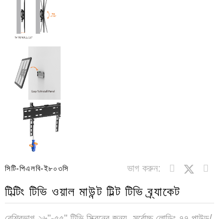
ভাগ করুন:
সিটি-পিএলবি-ই৮০৩সি
টিল্টিং টিভি ওয়াল মাউন্ট টিল্ট টিভি ব্র্যাকেট
বেশিরভাগ ২৬"-৫৫" টিভি স্ক্রিনের জন্য, সর্বোচ্চ লোডিং ৭৭ পাউন্ড/