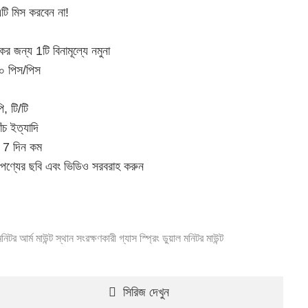
টি মিস করবেন না!
কের জন্য 1টি বিনামূল্যে নমুনা
০০ পিস/পিস
ি, টি/টি
াঁচ ইত্যাদি
া 7 দিন কম
যে পণ্যের ছবি এবং ভিডিও সরবরাহ করুন
মনিটর আর্ম মাউন্ট
স্থান সংরক্ষণকারী গ্যাস স্প্রিং ডুয়াল মনিটর মাউন্ট
সিরিজ দেখুন