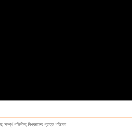
; সম্পূর্ণ গতিশীল; বিশ্বমানের গ্রাহক পরিষেবা