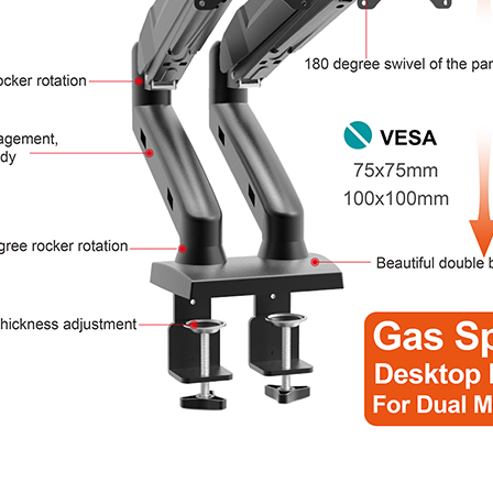
প্রমাণীকরণ এবং অনুমোদনের জন্য তথ্য। একবার
জমা দিন
ফিরে যাও
জমা দেওয়ার আগে দয়া করে
সব যাচাই করুন
তথ্য হল
সঠিক।
ভুল তথ্য পাঠানোর সময় উপকরণ
আপনার পরিচয় যাচাই করা হলে, আপনি একটি ই-মেইল বিজ্ঞপ্তি পাবেন।
ব্যর্থতার দিকে পরিচালিত করবে।
জমা দিন
ফিরে যাও