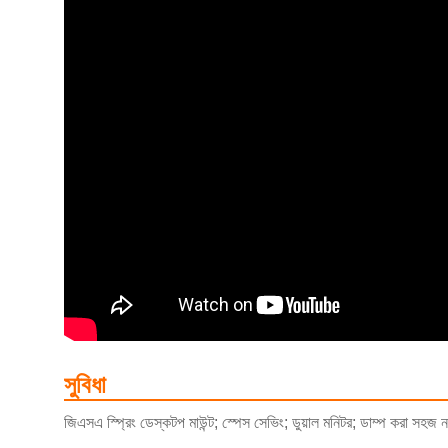
সুবিধা
জিএসএ স্প্রিং ডেস্কটপ মাউন্ট; স্পেস সেভিং; ডুয়াল মনিটর; ডাম্প করা সহজ নয়