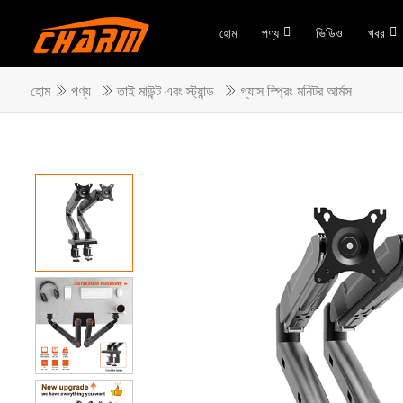
হোম
পণ্য
ভিডিও
খবর
হোম
পণ্য
তাই মাউন্ট এবং স্ট্যান্ড
গ্যাস স্প্রিং মনিটর আর্মস