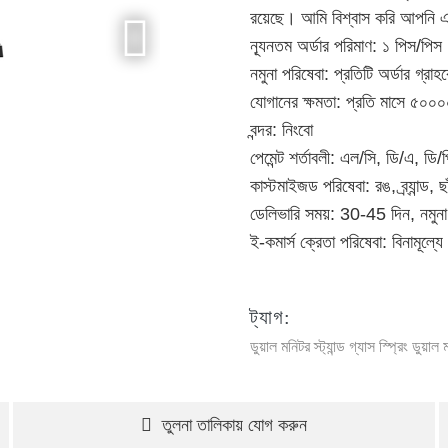
রয়েছে। আমি বিশ্বাস করি আপনি এ
ন্যূনতম অর্ডার পরিমাণ: ১ পিস/পিস
নমুনা পরিষেবা: প্রতিটি অর্ডার গ্রাহ
যোগানের ক্ষমতা: প্রতি মাসে ৫০০
বন্দর: নিংবো
পেমেন্ট শর্তাবলী: এল/সি, ডি/এ, ডি/প
কাস্টমাইজড পরিষেবা: রঙ, ব্র্যান্ড, ছ
ডেলিভারি সময়: 30-45 দিন, নমুন
ই-কমার্স ক্রেতা পরিষেবা: বিনামূল্
ট্যাগ:
ডুয়াল মনিটর স্ট্যান্ড
গ্যাস স্প্রিং ডুয়াল 
তুলনা তালিকায় যোগ করুন