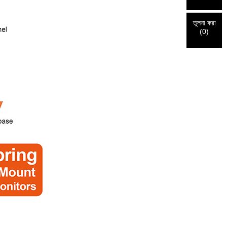
তুলনা করা
(
0
)