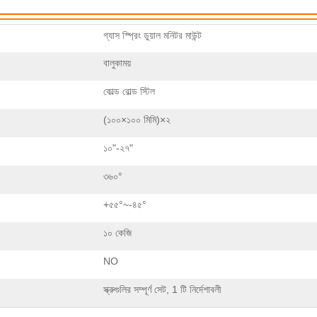
গ্যাস স্প্রিং ডুয়াল মনিটর মাউন্ট
বালুকাময়
কোল্ড রোল্ড স্টিল
(১০০×১০০ মিমি)×২
১০"-২৭"
৩৬০°
+৫৫°~-৪৫°
১০ কেজি
NO
স্ক্রুগুলির সম্পূর্ণ সেট, 1 টি নির্দেশাবলী