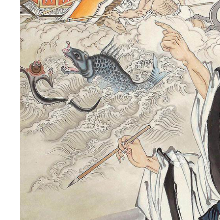
প্রমাণীকরণ এবং অনুমোদনের জন্য তথ্য। একবার
জমা দিন
ফিরে যাও
জমা দেওয়ার আগে দয়া করে
সব যাচাই করুন
তথ্য হল
সঠিক।
ভুল তথ্য পাঠানোর সময় উপকরণ
আপনার পরিচয় যাচাই করা হলে, আপনি একটি ই-মেইল বিজ্ঞপ্তি পাবেন।
ব্যর্থতার দিকে পরিচালিত করবে।
জমা দিন
ফিরে যাও