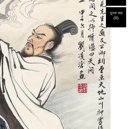
তুলনা করা
(
0
)