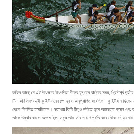
কথিত আছে যে এই উৎসবের উৎপত্তি চীনের যুদ্ধরত রাষ্ট্রের সময়, খ্রিস্টপূর্ব তৃত
চীনা কবি এবং মন্ত্রী কু ইউয়ানের গল্প দ্বারা অনুপ্রাণিত হয়েছিল। কু ইউয়ান ছিলে
থেকে নির্বাসিত হয়েছিলেন। হতাশায় তিনি মিলুও নদীতে ডুবে আত্মহত্যা করেন এবং 
তাকে উদ্ধার করতে অক্ষম ছিল, তবুও তারা তার স্মরণে প্রতি বছর নৌকা দৌড়ানোর