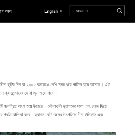
োগ করুন
English
াহী চীনা ছুটির দিন যা ২০০০ বছরেরও বেশি সময় ধরে পালিত হয়ে আসছে। এই
়ান ক্যালেন্ডারের মে বা জুন মাসে পড়ে।
টি জনপ্রিয় অংশ হয়ে উঠেছে। নৌকাগুলি ড্রাগনের মাথা এবং লেজ দিয়ে
্য প্রতিযোগিতা করে। ড্রাগন বোট রেসের উৎপত্তি চীনা ইতিহাস এবং