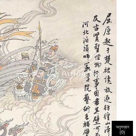
অনুসন্ধান
(
0
)