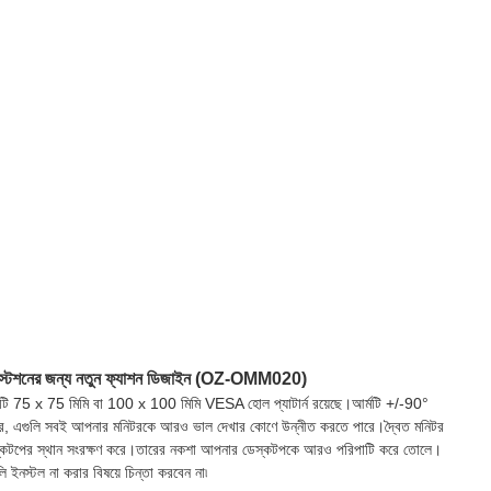
ড ওয়ার্কস্টেশনের জন্য নতুন ফ্যাশন ডিজাইন (OZ-OMM020)
কটি 75 x 75 মিমি বা 100 x 100 মিমি VESA হোল প্যাটার্ন রয়েছে।আর্মটি +/-90°
থন করে, এগুলি সবই আপনার মনিটরকে আরও ভাল দেখার কোণে উন্নীত করতে পারে।দ্বৈত মনিটর
াবে ডেস্কটপের স্থান সংরক্ষণ করে।তারের নকশা আপনার ডেস্কটপকে আরও পরিপাটি করে তোলে।
ি ইনস্টল না করার বিষয়ে চিন্তা করবেন না৷