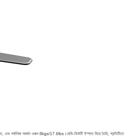
ক্ত, এবং সর্বাধিক সমর্থন ওজন 8kgs/17.6lbs।হেভি-ডিউটি ​​ইস্পাত দিয়ে তৈরি, প্রতিটিতে