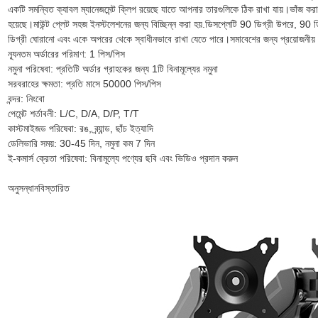
একটি সমন্বিত ক্যাবল ম্যানেজমেন্ট ক্লিপ রয়েছে যাতে আপনার তারগুলিকে ঠিক রাখা যায়।ভাঁজ কর
হয়েছে।মাউন্ট প্লেট সহজ ইনস্টলেশনের জন্য বিচ্ছিন্ন করা হয়.ডিসপ্লেটি 90 ডিগ্রী উপরে, 90 ড
ডিগ্রী ঘোরানো এবং একে অপরের থেকে স্বাধীনভাবে রাখা যেতে পারে।সমাবেশের জন্য প্রয়োজনীয় সমস্
ন্যূনতম অর্ডারের পরিমাণ: 1 পিস/পিস
নমুনা পরিষেবা: প্রতিটি অর্ডার গ্রাহকের জন্য 1টি বিনামূল্যের নমুনা
সরবরাহের ক্ষমতা: প্রতি মাসে 50000 পিস/পিস
বন্দর: নিংবো
পেমেন্ট শর্তাবলী: L/C, D/A, D/P, T/T
কাস্টমাইজড পরিষেবা: রঙ, ব্র্যান্ড, ছাঁচ ইত্যাদি
ডেলিভারি সময়: 30-45 দিন, নমুনা কম 7 দিন
ই-কমার্স ক্রেতা পরিষেবা: বিনামূল্যে পণ্যের ছবি এবং ভিডিও প্রদান করুন
অনুসন্ধান
বিস্তারিত