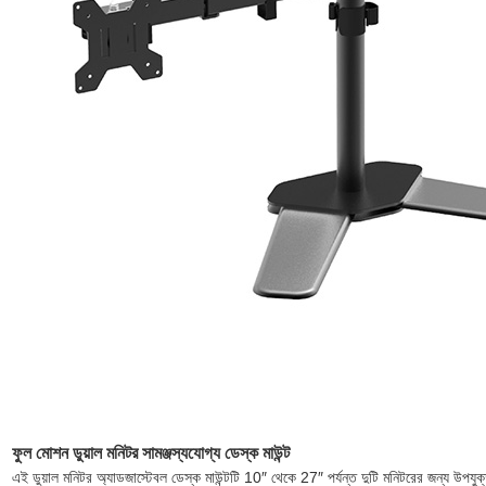
ফুল মোশন ডুয়াল মনিটর সামঞ্জস্যযোগ্য ডেস্ক মাউন্ট
এই ডুয়াল মনিটর অ্যাডজাস্টেবল ডেস্ক মাউন্টটি 10″ থেকে 27″ পর্যন্ত দুটি মনিটরের জন্য উপযু