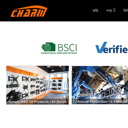
বাড়ি
পণ্য
ভি