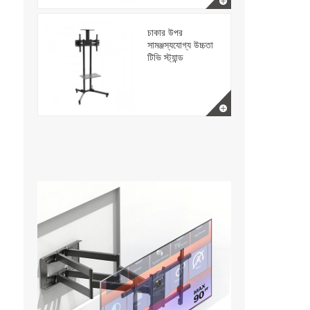
চাকার উপর
সামঞ্জস্যযোগ্য উচ্চতা
টিভি স্ট্যান্ড